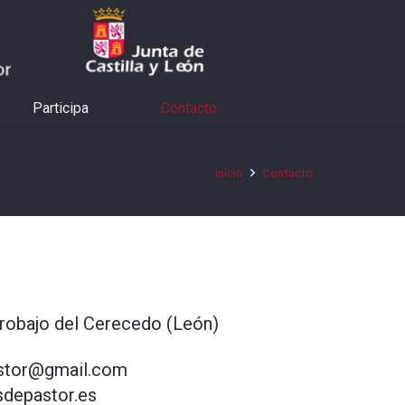
Participa
Contacto
Inicio
Contacto
Trobajo del Cerecedo (León)
stor@gmail.com
depastor.es